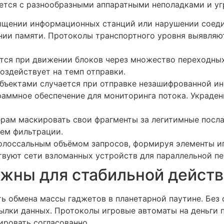
ается с разнообразными аппаратными неполадками и уг
сыщении информационных станций или нарушении сое
ии памяти. Протоколы транспортного уровня выявляю
ся при движении блоков через множество переходных
оздействует на темп отправки.
бъектами случается при отправке незашифрованной и
аммное обеспечение для мониторинга потока. Украден
рам маскировать свои фрагменты за легитимные посла
ем фильтрации.
олоссальным объёмом запросов, формируя элементы и
вуют сети взломанных устройств для параллельной пе
жны для стабильной действ
ь обмена массы гаджетов в планетарной паутине. Без
лки данных. Протоколы игровые автоматы на деньги 
ировать согласованно.