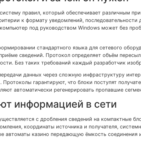
систему правил, который обеспечивает различным приб
ритерии к формату уведомлений, последовательности 
 компьютер под руководством Windows может без про
формировании стандартного языка для сетевого обору
приёме сведений. Протокол определяет объём пересыл
ости. Без таких требований каждый разработчик изоб
ередачи данных через сложную инфраструктуру интерн
 Протоколы гарантируют, что блоки поступят получате
ляют автоматически регенерировать пропавшие сегме
ют информацией в сети
ществляется с дробления сведений на компактные бло
омления, координаты источника и получателя, систем
ые автоматы казино передающую ёмкость соединения 