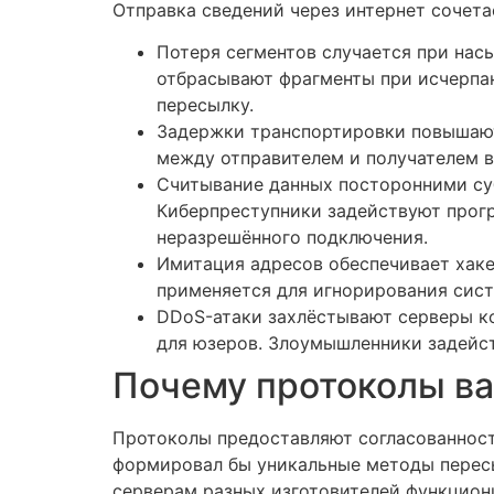
Отправка сведений через интернет сочет
Потеря сегментов случается при на
отбрасывают фрагменты при исчерпан
пересылку.
Задержки транспортировки повышают
между отправителем и получателем в
Считывание данных посторонними су
Киберпреступники задействуют прогр
неразрешённого подключения.
Имитация адресов обеспечивает хаке
применяется для игнорирования сист
DDoS-атаки захлёстывают серверы к
для юзеров. Злоумышленники задейст
Почему протоколы ва
Протоколы предоставляют согласованност
формировал бы уникальные методы пересы
серверам разных изготовителей функцион