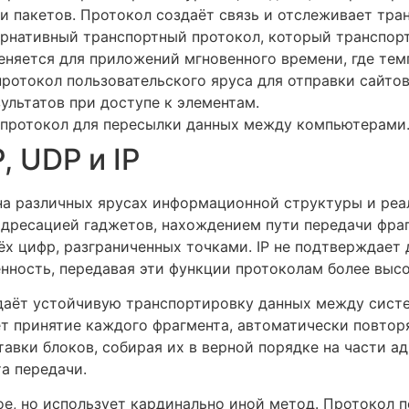
 пакетов. Протокол создаёт связь и отслеживает тра
тернативный транспортный протокол, который транспор
еняется для приложений мгновенного времени, где тем
— протокол пользовательского яруса для отправки сайт
ультатов при доступе к элементам.
вой протокол для пересылки данных между компьютерами
 UDP и IP
на различных ярусах информационной структуры и реа
 адресацией гаджетов, нахождением пути передачи фра
ёх цифр, разграниченных точками. IP не подтверждает
ённость, передавая эти функции протоколам более высо
даёт устойчивую транспортировку данных между систе
т принятие каждого фрагмента, автоматически повтор
авки блоков, собирая их в верной порядке на части а
а передачи.
е, но использует кардинально иной метод. Протокол п