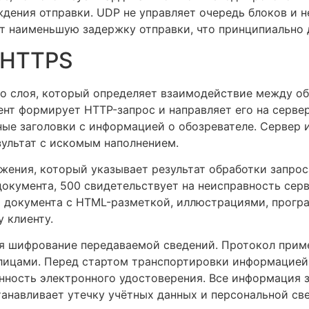
ждения отправки. UDP не управляет очередь блоков и 
т наименьшую задержку отправки, что принципиально д
 HTTPS
го слоя, который определяет взаимодействие между об
ент формирует HTTP-запрос и направляет его на сервер
ьные заголовки с информацией о обозревателе. Сервер
зультат с искомым наполнением.
жения, который указывает результат обработки запро
документа, 500 свидетельствует на неисправность сер
т документа с HTML-разметкой, иллюстрациями, прогр
 клиенту.
я шифрование передаваемой сведений. Протокол прим
 лицами. Перед стартом транспортировки информацией
нность электронного удостоверения. Все информация 
анавливает утечку учётных данных и персональной св