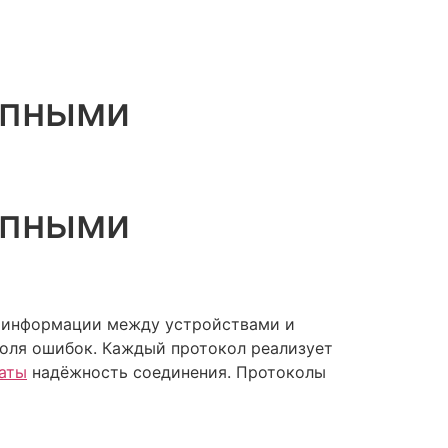
упными
упными
у информации между устройствами и
роля ошибок. Каждый протокол реализует
аты
надёжность соединения. Протоколы