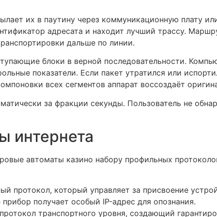
ылает их в паутину через коммуникационную плату или
нтификатор адресата и находит лучший трассу. Маршр
транспортировки дальше по линии.
ступающие блоки в верной последовательности. Компь
ольные показатели. Если пакет утратился или испортил
компоновки всех сегментов аппарат воссоздаёт оригин
оматически за фракции секунды. Пользователь не обн
ы интернета
гровые автоматы казино набору профильных протоколо
льный протокол, который управляет за присвоение устр
 прибор получает особый IP-адрес для опознания.
 — протокол транспортного уровня, создающий гарантир