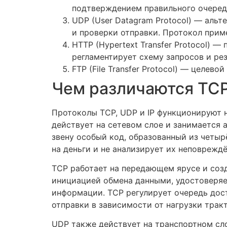
подтверждением правильного очереди
UDP (User Datagram Protocol) — аль
и проверки отправки. Протокол прим
HTTP (Hypertext Transfer Protocol) 
регламентирует схему запросов и рез
FTP (File Transfer Protocol) — целе
Чем различаются TCP,
Протоколы TCP, UDP и IP функционируют 
действует на сетевом слое и занимается
звену особый код, образованный из четыр
на деньги и не анализирует их неповрежд
TCP работает на передающем ярусе и соз
инициацией обмена данными, удостоверяе
информации. TCP регулирует очередь дост
отправки в зависимости от нагрузки тракт
UDP также действует на транспортном сло