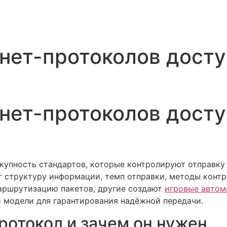
рнет-протоколов дост
рнет-протоколов дост
купность стандартов, которые контролируют отправк
т структуру информации, темп отправки, методы конт
маршрутизацию пакетов, другие создают
игровые автом
й модели для гарантирования надёжной передачи.
ротокол и зачем он нужен