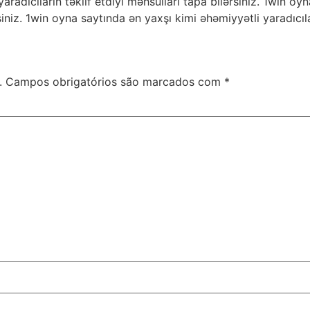
radıcıların təklif etdiyi məhsulları tapa bilərsiniz. 1win oy
rsiniz. 1win oyna saytında ən yaxşı kimi əhəmiyyətli yaradıcılar
.
Campos obrigatórios são marcados com
*