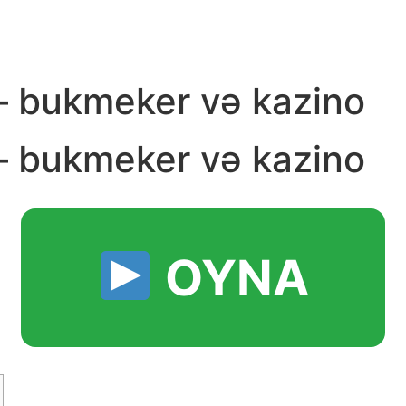
– bukmeker və kazino
– bukmeker və kazino
OYNA