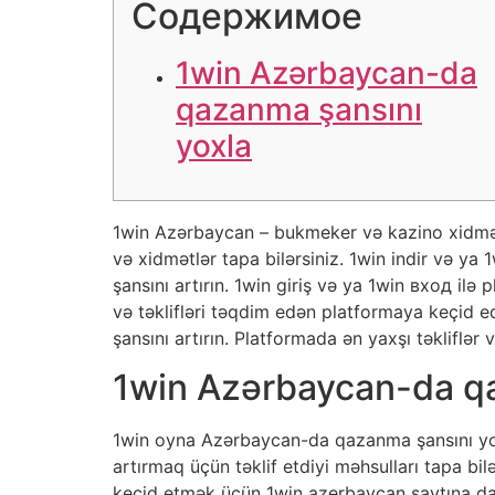
Содержимое
1win Azərbaycan-da
qazanma şansını
yoxla
1win Azərbaycan – bukmeker və kazino xidmətl
və xidmətlər tapa bilərsiniz. 1win indir və 
şansını artırın. 1win giriş və ya 1win вход ilə
və təklifləri təqdim edən platformaya keçid
şansını artırın. Platformada ən yaxşı təkliflər 
1win Azərbaycan-da qa
1win oyna Azərbaycan-da qazanma şansını yoxl
artırmaq üçün təklif etdiyi məhsulları tapa bil
keçid etmək üçün 1win azerbaycan saytına daxi