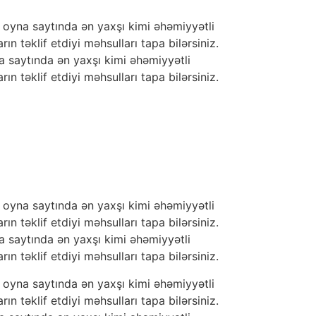
in oyna saytında ən yaxşı kimi əhəmiyyətli
ın təklif etdiyi məhsulları tapa bilərsiniz.
na saytında ən yaxşı kimi əhəmiyyətli
ın təklif etdiyi məhsulları tapa bilərsiniz.
in oyna saytında ən yaxşı kimi əhəmiyyətli
ın təklif etdiyi məhsulları tapa bilərsiniz.
na saytında ən yaxşı kimi əhəmiyyətli
ın təklif etdiyi məhsulları tapa bilərsiniz.
in oyna saytında ən yaxşı kimi əhəmiyyətli
ın təklif etdiyi məhsulları tapa bilərsiniz.