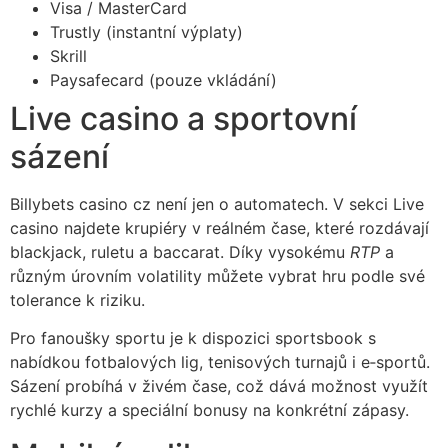
Visa / MasterCard
Trustly (instantní výplaty)
Skrill
Paysafecard (pouze vkládání)
Live casino a sportovní
sázení
Billybets casino cz není jen o automatech. V sekci Live
casino najdete krupiéry v reálném čase, které rozdávají
blackjack, ruletu a baccarat. Díky vysokému
RTP
a
různým úrovním volatility můžete vybrat hru podle své
tolerance k riziku.
Pro fanoušky sportu je k dispozici sportsbook s
nabídkou fotbalových lig, tenisových turnajů i e‑sportů.
Sázení probíhá v živém čase, což dává možnost využít
rychlé kurzy a speciální bonusy na konkrétní zápasy.