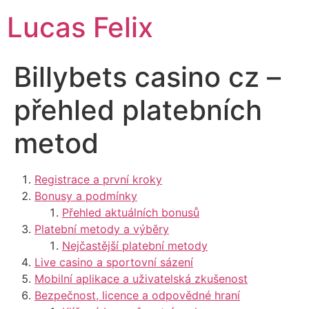
Ir
Lucas Felix
para
o
conteúdo
Billybets casino cz –
přehled platebních
metod
Registrace a první kroky
Bonusy a podmínky
Přehled aktuálních bonusů
Platební metody a výběry
Nejčastější platební metody
Live casino a sportovní sázení
Mobilní aplikace a uživatelská zkušenost
Bezpečnost, licence a odpovědné hraní