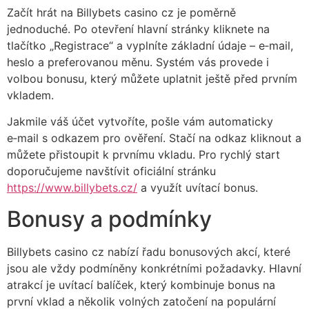
Začít hrát na Billybets casino cz je poměrně
jednoduché. Po otevření hlavní stránky kliknete na
tlačítko „Registrace“ a vyplníte základní údaje – e‑mail,
heslo a preferovanou měnu. Systém vás provede i
volbou bonusu, který můžete uplatnit ještě před prvním
vkladem.
Jakmile váš účet vytvoříte, pošle vám automaticky
e‑mail s odkazem pro ověření. Stačí na odkaz kliknout a
můžete přistoupit k prvnímu vkladu. Pro rychlý start
doporučujeme navštívit oficiální stránku
https://www.billybets.cz/
a využít uvítací bonus.
Bonusy a podmínky
Billybets casino cz nabízí řadu bonusových akcí, které
jsou ale vždy podmíněny konkrétními požadavky. Hlavní
atrakcí je uvítací balíček, který kombinuje bonus na
první vklad a několik volných zatočení na populární