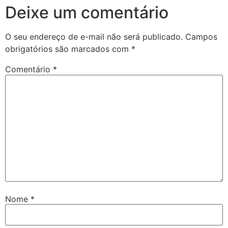
Deixe um comentário
O seu endereço de e-mail não será publicado.
Campos
obrigatórios são marcados com
*
Comentário
*
Nome
*