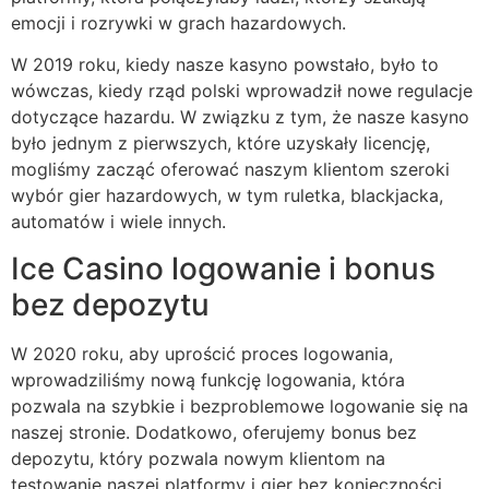
emocji i rozrywki w grach hazardowych.
W 2019 roku, kiedy nasze kasyno powstało, było to
wówczas, kiedy rząd polski wprowadził nowe regulacje
dotyczące hazardu. W związku z tym, że nasze kasyno
było jednym z pierwszych, które uzyskały licencję,
mogliśmy zacząć oferować naszym klientom szeroki
wybór gier hazardowych, w tym ruletka, blackjacka,
automatów i wiele innych.
Ice Casino logowanie i bonus
bez depozytu
W 2020 roku, aby uprościć proces logowania,
wprowadziliśmy nową funkcję logowania, która
pozwala na szybkie i bezproblemowe logowanie się na
naszej stronie. Dodatkowo, oferujemy bonus bez
depozytu, który pozwala nowym klientom na
testowanie naszej platformy i gier bez konieczności