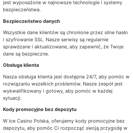
jest wyposażone w najnowsze technologie i systemy
bezpieczeństwa.
Bezpieczeństwo danych
Wszystkie dane klientów są chronione przez silne hasło
i szyfrowanie SSL. Nasze serwisy są regularnie
sprawdzane i aktualizowane, aby zapewnić, że Twoje
dane są bezpieczne.
Obsługa klienta
Nasza obsługa klienta jest dostępna 24/7, aby pomóc w
rozwiązaniu wszelkich problemów. Nasze zespół jest
wykwalifikowany i gotowy, aby pomóc w każdej
sytuacji.
Kody promocyjne bez depozytu
W Ice Casino Polska, oferujemy kody promocyjne bez
depozytu, aby pomóc Ci rozpocząć swoją przygodę w