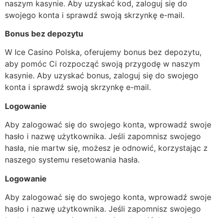
naszym kasynie. Aby uzyskać kod, zaloguj się do
swojego konta i sprawdź swoją skrzynkę e-mail.
Bonus bez depozytu
W Ice Casino Polska, oferujemy bonus bez depozytu,
aby pomóc Ci rozpocząć swoją przygodę w naszym
kasynie. Aby uzyskać bonus, zaloguj się do swojego
konta i sprawdź swoją skrzynkę e-mail.
Logowanie
Aby zalogować się do swojego konta, wprowadź swoje
hasło i nazwę użytkownika. Jeśli zapomnisz swojego
hasła, nie martw się, możesz je odnowić, korzystając z
naszego systemu resetowania hasła.
Logowanie
Aby zalogować się do swojego konta, wprowadź swoje
hasło i nazwę użytkownika. Jeśli zapomnisz swojego