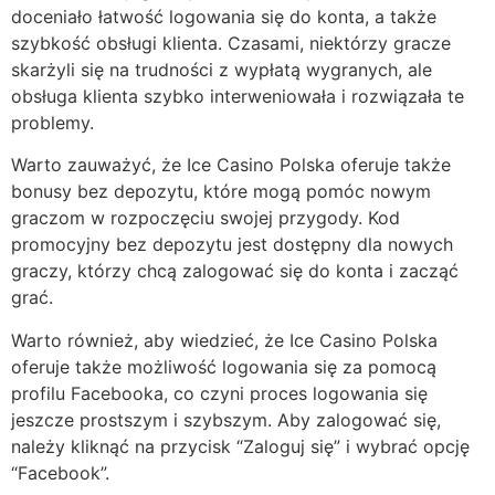
doceniało łatwość logowania się do konta, a także
szybkość obsługi klienta. Czasami, niektórzy gracze
skarżyli się na trudności z wypłatą wygranych, ale
obsługa klienta szybko interweniowała i rozwiązała te
problemy.
Warto zauważyć, że Ice Casino Polska oferuje także
bonusy bez depozytu, które mogą pomóc nowym
graczom w rozpoczęciu swojej przygody. Kod
promocyjny bez depozytu jest dostępny dla nowych
graczy, którzy chcą zalogować się do konta i zacząć
grać.
Warto również, aby wiedzieć, że Ice Casino Polska
oferuje także możliwość logowania się za pomocą
profilu Facebooka, co czyni proces logowania się
jeszcze prostszym i szybszym. Aby zalogować się,
należy kliknąć na przycisk “Zaloguj się” i wybrać opcję
“Facebook”.