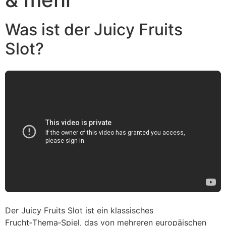
Was ist der Juicy Fruits
Slot?
Der Juicy Fruits Slot ist ein klassisches
Frucht‑Thema‑Spiel, das von mehreren europäischen