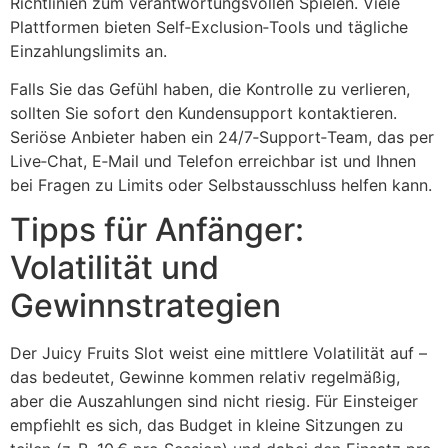
Richtlinien zum verantwortungsvollen Spielen. Viele
Plattformen bieten Self‑Exclusion‑Tools und tägliche
Einzahlungslimits an.
Falls Sie das Gefühl haben, die Kontrolle zu verlieren,
sollten Sie sofort den Kundensupport kontaktieren.
Seriöse Anbieter haben ein 24/7‑Support‑Team, das per
Live‑Chat, E‑Mail und Telefon erreichbar ist und Ihnen
bei Fragen zu Limits oder Selbstausschluss helfen kann.
Tipps für Anfänger:
Volatilität und
Gewinnstrategien
Der Juicy Fruits Slot weist eine mittlere Volatilität auf –
das bedeutet, Gewinne kommen relativ regelmäßig,
aber die Auszahlungen sind nicht riesig. Für Einsteiger
empfiehlt es sich, das Budget in kleine Sitzungen zu