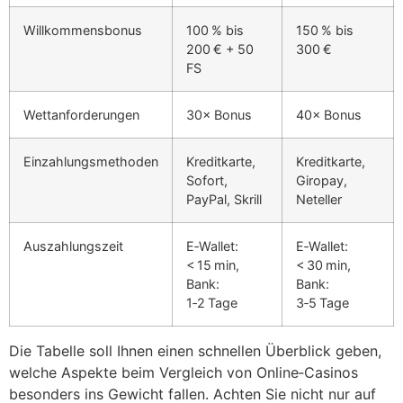
Willkommensbonus
100 % bis
150 % bis
200 € + 50
300 €
FS
Wettanforderungen
30× Bonus
40× Bonus
Einzahlungsmethoden
Kreditkarte,
Kreditkarte,
Sofort,
Giropay,
PayPal, Skrill
Neteller
Auszahlungszeit
E‑Wallet:
E‑Wallet:
< 15 min,
< 30 min,
Bank:
Bank:
1‑2 Tage
3‑5 Tage
Die Tabelle soll Ihnen einen schnellen Überblick geben,
welche Aspekte beim Vergleich von Online‑Casinos
besonders ins Gewicht fallen. Achten Sie nicht nur auf