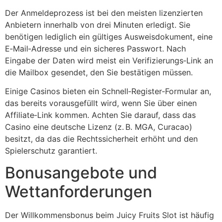
Der Anmeldeprozess ist bei den meisten lizenzierten
Anbietern innerhalb von drei Minuten erledigt. Sie
benötigen lediglich ein gültiges Ausweisdokument, eine
E‑Mail‑Adresse und ein sicheres Passwort. Nach
Eingabe der Daten wird meist ein Verifizierungs‑Link an
die Mailbox gesendet, den Sie bestätigen müssen.
Einige Casinos bieten ein Schnell‑Register‑Formular an,
das bereits vorausgefüllt wird, wenn Sie über einen
Affiliate‑Link kommen. Achten Sie darauf, dass das
Casino eine deutsche Lizenz (z. B. MGA, Curacao)
besitzt, da das die Rechtssicherheit erhöht und den
Spielerschutz garantiert.
Bonusangebote und
Wettanforderungen
Der Willkommensbonus beim Juicy Fruits Slot ist häufig