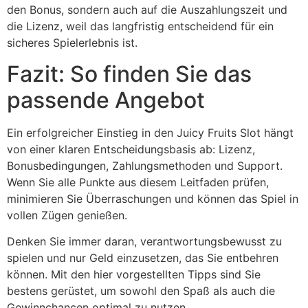
den Bonus, sondern auch auf die Auszahlungszeit und
die Lizenz, weil das langfristig entscheidend für ein
sicheres Spielerlebnis ist.
Fazit: So finden Sie das
passende Angebot
Ein erfolgreicher Einstieg in den Juicy Fruits Slot hängt
von einer klaren Entscheidungsbasis ab: Lizenz,
Bonusbedingungen, Zahlungsmethoden und Support.
Wenn Sie alle Punkte aus diesem Leitfaden prüfen,
minimieren Sie Überraschungen und können das Spiel in
vollen Zügen genießen.
Denken Sie immer daran, verantwortungsbewusst zu
spielen und nur Geld einzusetzen, das Sie entbehren
können. Mit den hier vorgestellten Tipps sind Sie
bestens gerüstet, um sowohl den Spaß als auch die
Gewinnchancen optimal zu nutzen.