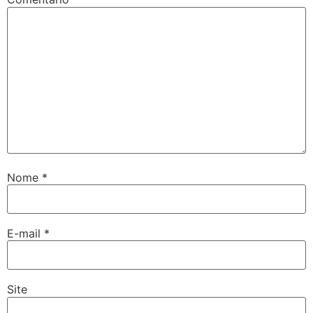
Nome
*
E-mail
*
Site