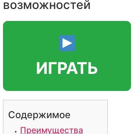
возможностей
ИГРАТЬ
Содержимое
Преимущества