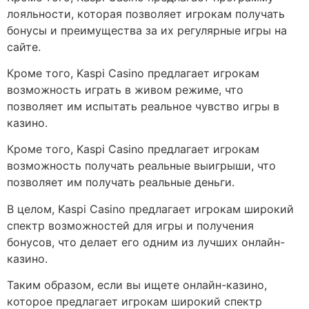
лояльности, которая позволяет игрокам получать
бонусы и преимущества за их регулярные игры на
сайте.
Кроме того, Kaspi Casino предлагает игрокам
возможность играть в живом режиме, что
позволяет им испытать реальное чувство игры в
казино.
Кроме того, Kaspi Casino предлагает игрокам
возможность получать реальные выигрыши, что
позволяет им получать реальные деньги.
В целом, Kaspi Casino предлагает игрокам широкий
спектр возможностей для игры и получения
бонусов, что делает его одним из лучших онлайн-
казино.
Таким образом, если вы ищете онлайн-казино,
которое предлагает игрокам широкий спектр