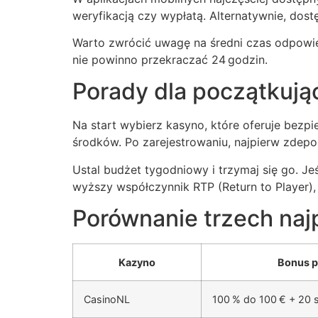
weryfikacją czy wypłatą. Alternatywnie, dostę
Warto zwrócić uwagę na średni czas odpowie
nie powinno przekraczać 24 godzin.
Porady dla początkują
Na start wybierz kasyno, które oferuje bezp
środków. Po zarejestrowaniu, najpierw zdepo
Ustal budżet tygodniowy i trzymaj się go. Je
wyższy współczynnik RTP (Return to Player),
Porównanie trzech naj
Kazyno
Bonus p
CasinoNL
100 % do 100 € + 20 