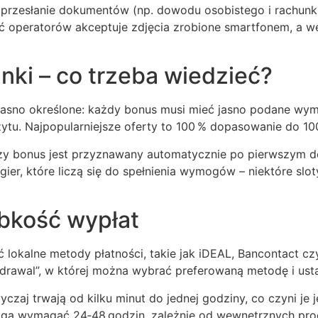
o przesłanie dokumentów (np. dowodu osobistego i rachun
 operatorów akceptuje zdjęcia zrobione smartfonem, a wer
nki – co trzeba wiedzieć?
jasno określone: każdy bonus musi mieć jasno podane wyma
tu. Najpopularniejsze oferty to 100 % dopasowanie do 10
 czy bonus jest przyznawany automatycznie po pierwszym 
ier, które liczą się do spełnienia wymogów – niektóre slot
ybkość wypłat
lokalne metody płatności, takie jak iDEAL, Bancontact czy
hdrawal”, w której można wybrać preferowaną metodę i usta
zaj trwają od kilku minut do jednej godziny, co czyni je j
r) mogą wymagać 24‑48 godzin, zależnie od wewnętrznych pr