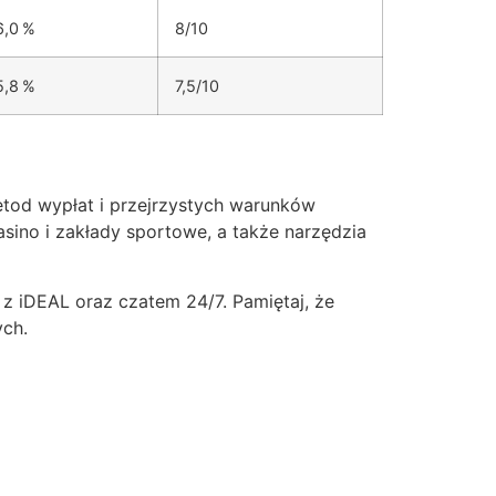
6,0 %
8/10
5,8 %
7,5/10
 metod wypłat i przejrzystych warunków
sino i zakłady sportowe, a także narzędzia
 z iDEAL oraz czatem 24/7. Pamiętaj, że
ych.