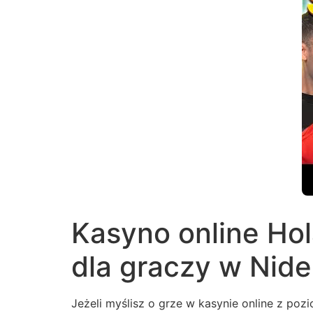
Kasyno online Hol
dla graczy w Nid
Jeżeli myślisz o grze w kasynie online z pozi