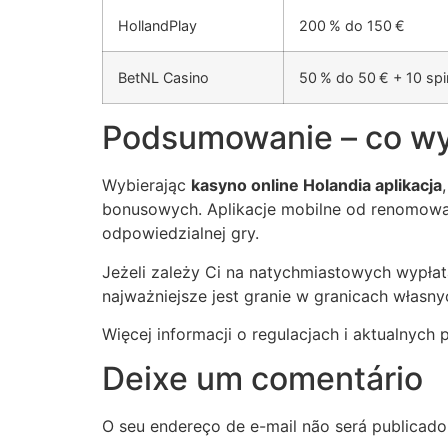
HollandPlay
200 % do 150 €
BetNL Casino
50 % do 50 € + 10 sp
Podsumowanie – co w
Wybierając
kasyno online Holandia aplikacja
bonusowych. Aplikacje mobilne od renomowany
odpowiedzialnej gry.
Jeżeli zależy Ci na natychmiastowych wypłat
najważniejsze jest granie w granicach własn
Więcej informacji o regulacjach i aktualnych
Deixe um comentário
O seu endereço de e-mail não será publicado