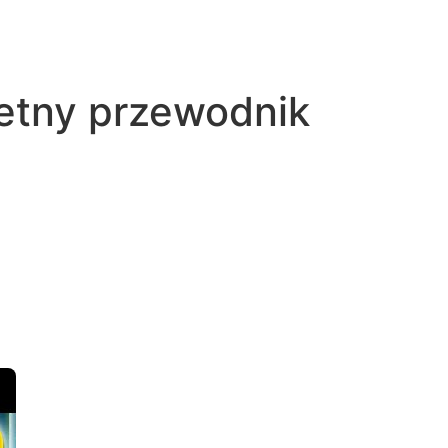
letny przewodnik