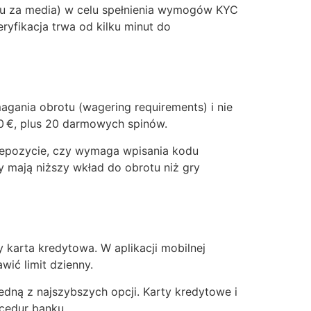
ku za media) w celu spełnienia wymogów KYC
yfikacja trwa od kilku minut do
gania obrotu (wagering requirements) i nie
0 €, plus 20 darmowych spinów.
depozycie, czy wymaga wpisania kodu
y mają niższy wkład do obrotu niż gry
 karta kredytowa. W aplikacji mobilnej
wić limit dzienny.
edną z najszybszych opcji. Karty kredytowe i
ocedur banku.